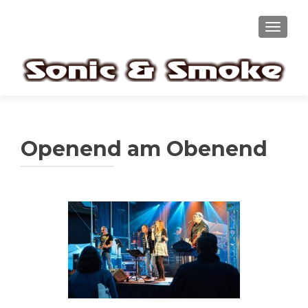
TOGGL
Openend am Obenend