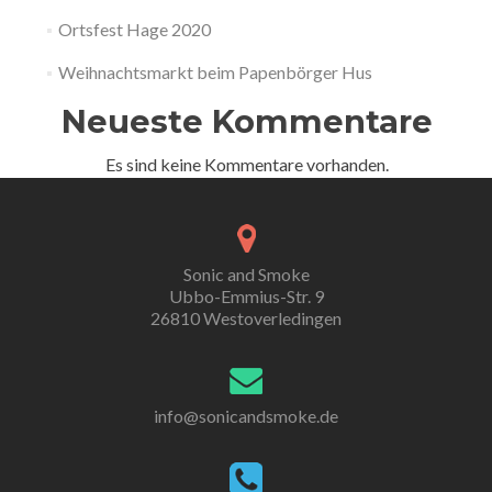
Ortsfest Hage 2020
Weihnachtsmarkt beim Papenbörger Hus
Neueste Kommentare
Es sind keine Kommentare vorhanden.
Sonic and Smoke
Ubbo-Emmius-Str. 9
26810 Westoverledingen
info@sonicandsmoke.de