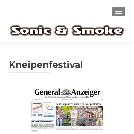
TOGGL
Kneipenfestival