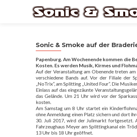
Sonic & Smoke auf der Braderi
Papenburg. Am Wochenende kommen die Besuc
Kosten. Es werden Musik, Kirmes und Flohm
Auf der Veranstaltung am Obenende treten am S
verschiedene Bands auf. Vor der Filiale der S
„NoTrix“, am Splitting „United Four“. Die Musike
Einlass auf das eingezäunte Veranstaltungsgelä
das Gelände. Um 21 Uhr wird vor der Sparkasse
kosten.
Am Samstag um 8 Uhr startet ein Kinderflohma
ohne Anmeldung einen Platz sichern und dort ih
30. Juli 2017, wird der Julimarkt fortgesetzt
Fahrzeughaus Meyer am Splittingkanal ein Trö
13 Uhr bis 18 Uhr geöffnet.