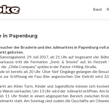
Band
R
e in Papenburg
her der Braderie und des Julimarktes in Papenburg voll au
arkt geboten.
amstagabend, 29. Juli 2017, ab 21 Uhr auf insgesamt vier Bühn
parkasse tritt die Formation „Sonic & Smoke“ auf, im Festzelt 
r der „Oldie Company“ spielen in der Pastor-Hilling-Straße.
nde ist bereits ab 20 Uhr. Über fünf Eingänge gelangen die Besuc
 zur Eröffnung ein Fass Bier angestochen. Der Eintritt wird 3,
rkt am Alten Turm. Kinder und Jugendliche können sich kosten
re Waren verkaufen. Um 13 Uhr wird der Julimarkt eröffnen. Am S
. Ab 11 Uhr findet in einem abgesperrten Bereich zwischen Krei
delmarkt statt. Am Sonntag sind zudem die Geschäfte am Obene