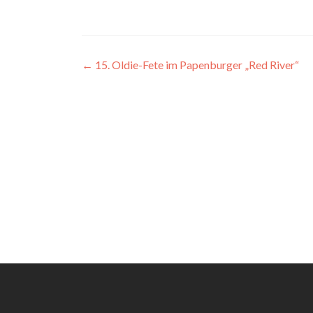
Post
←
15. Oldie-Fete im Papenburger „Red River“
navigation