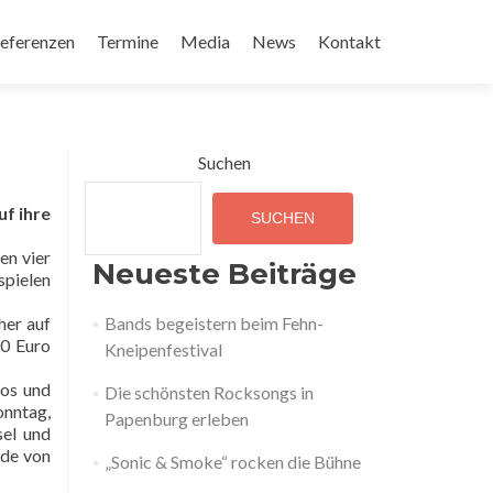
eferenzen
Termine
Media
News
Kontakt
Suchen
f ihre
SUCHEN
en vier
Neueste Beiträge
spielen
her auf
Bands begeistern beim Fehn-
50 Euro
Kneipenfestival
los und
Die schönsten Rocksongs in
onntag,
Papenburg erleben
sel und
nde von
„Sonic & Smoke“ rocken die Bühne