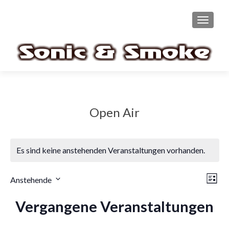
TOGGL
Open Air
Es sind keine anstehenden Veranstaltungen vorhanden.
A
V
Anstehende
LISTE
D
n
e
Vergangene Veranstaltungen
a
s
r
t